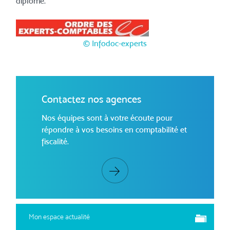
diplôme.
© Infodoc-experts
Contactez nos agences
Nos équipes sont à votre écoute pour
répondre à vos besoins en comptabilité et
fiscalité.
Mon espace actualité