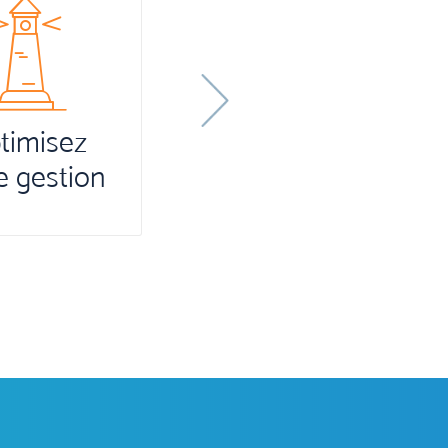
Next
Développez
votre activité