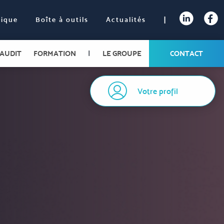
|
nique
Boîte à outils
Actualités
AUDIT
FORMATION
|
LE GROUPE
CONTACT
Votre profil